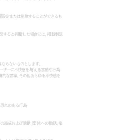
公開設定または削除することができるも
に反すると判断した場合には、掲載制限
はならないものとします。
ユーザーに不快感を与える言動や行為
中傷的な言葉、その他あらゆる不快感を
の恐れのある行為
等の結成および活動、団体への勧誘、宗