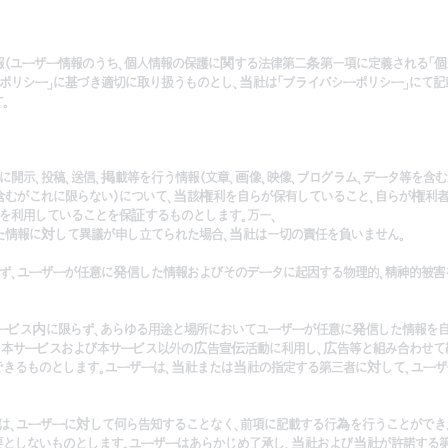
情報(ユーザー情報のうち、個人情報の保護に関する法律第二条第一項に定義される「個
ポリシー」に基づき適切に取り扱うものとし、当社は「プライバシーポリシー」にて
。
に開示、投稿、送信、掲載等を行う情報(文章、画像、映像、プログラム、データ等を含
含むがこれに限らない)について、当該権利を自らが保有していること、自らが権利
を利用していることを保証するものとします。万一、
た情報に対して異議が申し立てられた場合、当社は一切の責任を負いません。
らず、ユーザーが任意に発信した情報およびそのデータに起因する物理的、精神的被
本サービス内に限らず、あらゆる用途と場所においてユーザーが任意に発信した情報を
、本サービスおよび本サービス以外の広告宣伝活動に利用し、広告等と組み合わせて
できるものとします。ユーザーは、当社または当社の指定する第三者に対して、ユー
者は、ユーザーに対して何ら告知することなく、前項に記載する行為を行うことがで
要としないものとします。ユーザーはあらかじめ了承し、当社および当社が許諾する