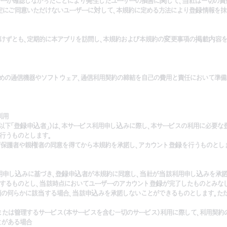
ーが確認しなかったことにより発生したユーザーの損害に関して、当社は一切の責任
定にご同意いただけないユーザーに対して、本規約に定める方法により登録情報を抹
受けずとも、定期的に本アプリを訪問し、本規約および本規約の変更事項の掲載内容を
めの通信機器やソフトウェア、通信利用契約の締結を自己の費用と責任において準備
利用
以下「登録申込者」)は、本サービス利用申し込みに際し、本サービスの利用に必要な
行うものとします。
保護者や親権者の同意を得てから本規約を承諾し、アカウント登録を行うものとし
利用申し込みに基づき、登録申込者が本規約に同意し、当社が当該利用申し込みを承
するものとし、当該時点においてユーザーのアカウント登録が完了したものとみなし
事項の何らかに該当する場合、当該申込みを承諾しないことができるものとします。た
または管理するサービス(本サービスを含む一切のサービス)利用に際して、利用契約
とがある場合