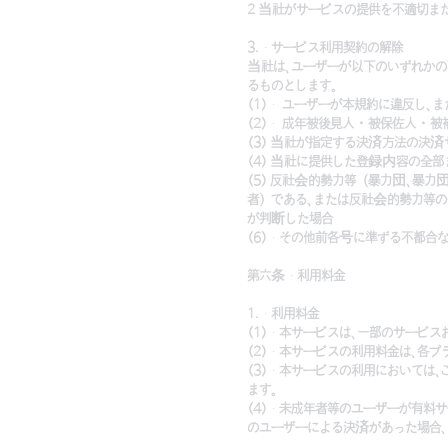
2 当社がサービスの提供を不適切ま
3. サービス利用契約の解除
当社は、ユーザーが以下のいずれか
るものとします。
(1) ユーザーが本規約に違反し、
(2) 成年被後見人・被保佐人・被
(3) 当社が指定する決済方法の決
(4) 当社に提供した登録内容の全
(5) 反社会的勢力等（暴力団、暴
者）である、または反社会的勢力等
が判断した場合
(6) その他前各号に準ずる不都合
第六条 利用料金
1. 利用料金
(1) 本サービスは、一部のサービ
(2) 本サービスの利用料金は、各
(3) 本サービスの利用においては
ます。
(4) 未成年者等のユーザーが有料
のユーザーによる決済があった場合