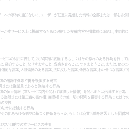
ーザーへの事前の通知なしに、ユーザーが任意に発信した情報の全部または一部を非
ーザーが本サービス上に掲載するために送信した投稿内容を掲載前に確認し、本規約
。
サービスの利用に際して、次の事項に該当するもしくはその恐れのある行為を行って
こと、脅迫すること、なりすますこと、当惑させること、つきまとうこと、または、他の
、脅迫的な言葉、人種偏見のある言葉、法に反した言葉、低俗な言葉、わいせつな言葉、
三者の誹謗中傷等名誉を毀損する発言
職員または従業員であると偽装する行為
三者の個人情報（本サービス内外問わず取得した情報）を開示または伝達する行為
される当社または第三者の著作権、商標権その他一切の権利を侵害する行為またはそ
品の交換
の他の法令に抵触する行為
およびその他あらゆる偏見に基づく信条をもった、もしくは商業活動を意図とした団体
ではない目的での本サービスの使用