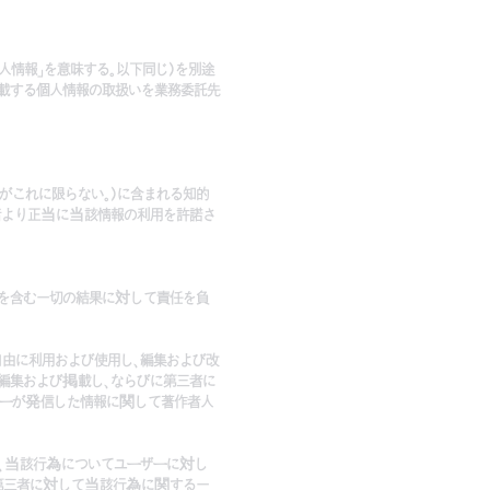
人情報」を意味する。以下同じ)を別途
記載する個人情報の取扱いを業務委託先
むがこれに限らない。)に含まれる知的
者より正当に当該情報の利用を許諾さ
害を含む一切の結果に対して責任を負
自由に利用および使用し、編集および改
編集および掲載し、ならびに第三者に
ザーが発信した情報に関して著作者人
き、当該行為についてユーザーに対し
第三者に対して当該行為に関する一