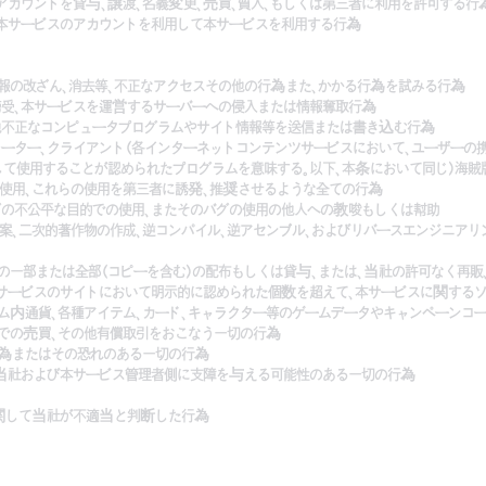
のアカウントを貸与、譲渡、名義変更、売買、質入、もしくは第三者に利用を許可する
い本サービスのアカウントを利用して本サービスを利用する行為
情報の改ざん、消去等、不正なアクセスその他の行為また、かかる行為を試みる行為
信傍受、本サービスを運営するサーバーへの侵入または情報奪取行為
の他不正なコンピュータプログラムやサイト情報等を送信または書き込む行為
ュレーター、クライアント(各インターネットコンテンツサービスにおいて、ユーザーの
て使用することが認められたプログラムを意味する。以下、本条において同じ)海賊
使用、これらの使用を第三者に誘発、推奨させるような全ての行為
バグの不公平な目的での使用、またそのバグの使用の他人への教唆もしくは幇助
、翻案、二次的著作物の作成、逆コンパイル、逆アセンブル、およびリバースエンジニア
トの一部または全部(コピーを含む)の配布もしくは貸与、または、当社の許可なく再
ツサービスのサイトにおいて明示的に認められた個数を超えて、本サービスに関する
ーム内通貨、各種アイテム、カード、キャラクター等のゲームデータやキャンペーンコ
での売買、その他有償取引をおこなう一切の行為
行為またはその恐れのある一切の行為
、当社および本サービス管理者側に支障を与える可能性のある一切の行為
に関して当社が不適当と判断した行為