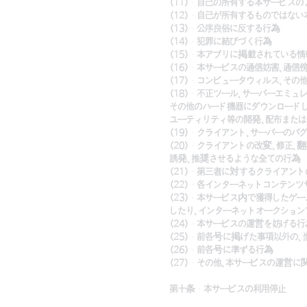
(11) 自己の所有する本サービス
(12) 自己が所有するものではな
(13) 公序良俗に反する行為
(14) 犯罪に結びづく行為
(15) 本アプリに掲載されている
(16) 本サービスの通信妨害、通
(17) コンピュータウィルス、そ
(18) 不正ツール、サーバーエミ
その他のハード機器にダウンロードし
ユーティリティ等の開発、配布または
(19) クライアント、サーバーの
(20) クライアントの改変、修正
誘発、推奨させるような全ての行為
(21) 第三者に対するクライアン
(22) 各インターネットコンテン
(23) 本サービス内で獲得したゲ
したり、インターネットオークション
(24) 本サービスの運営を妨げる
(25) 前各号に掲げた事項以外の
(26) 前各号に準ずる行為
(27) その他、本サービスの運営
第十条 本サービスの利用停止