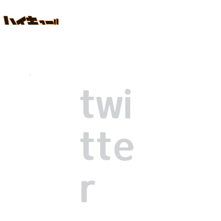
twi
tte
r